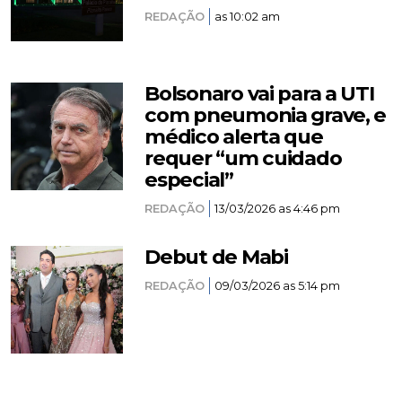
REDAÇÃO
as 10:02 am
Bolsonaro vai para a UTI
com pneumonia grave, e
médico alerta que
requer “um cuidado
especial”
REDAÇÃO
13/03/2026 as 4:46 pm
Debut de Mabi
REDAÇÃO
09/03/2026 as 5:14 pm