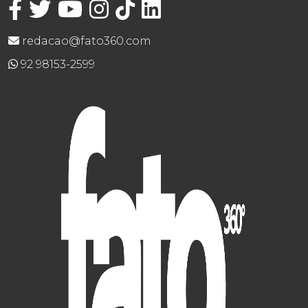
redacao@fato360.com
92 98153-2599