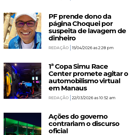
PF prende dono da
página Choquei por
suspeita de lavagem de
dinheiro
REDAÇÃO
15/04/2026 as 2:28 pm
1ª Copa Simu Race
Center promete agitar o
automobilismo virtual
em Manaus
REDAÇÃO
22/03/2026 as 10:52 am
Ações do governo
contrariam o discurso
oficial