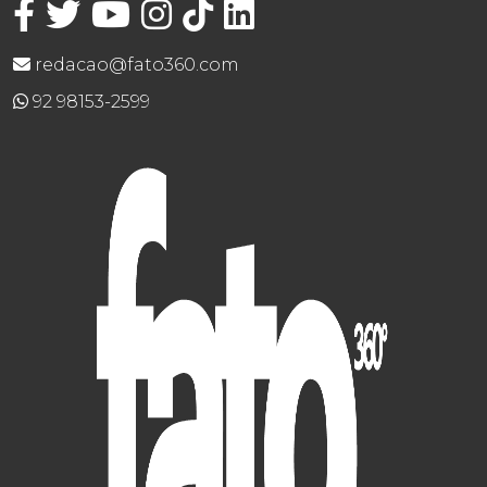
redacao@fato360.com
92 98153-2599