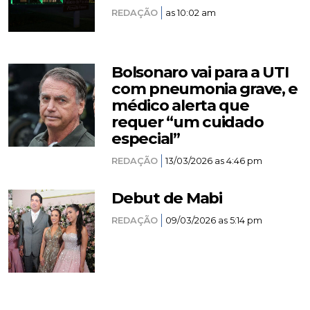
REDAÇÃO
as 10:02 am
Bolsonaro vai para a UTI
com pneumonia grave, e
médico alerta que
requer “um cuidado
especial”
REDAÇÃO
13/03/2026 as 4:46 pm
Debut de Mabi
REDAÇÃO
09/03/2026 as 5:14 pm