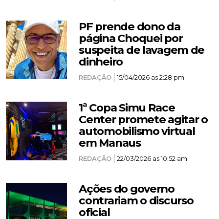
PF prende dono da
página Choquei por
suspeita de lavagem de
dinheiro
REDAÇÃO
15/04/2026 as 2:28 pm
1ª Copa Simu Race
Center promete agitar o
automobilismo virtual
em Manaus
REDAÇÃO
22/03/2026 as 10:52 am
Ações do governo
contrariam o discurso
oficial