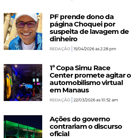
PF prende dono da
página Choquei por
suspeita de lavagem de
dinheiro
REDAÇÃO
15/04/2026 as 2:28 pm
1ª Copa Simu Race
Center promete agitar o
automobilismo virtual
em Manaus
REDAÇÃO
22/03/2026 as 10:52 am
Ações do governo
contrariam o discurso
oficial