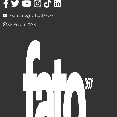
redacao@fato360.com
92 98153-2599