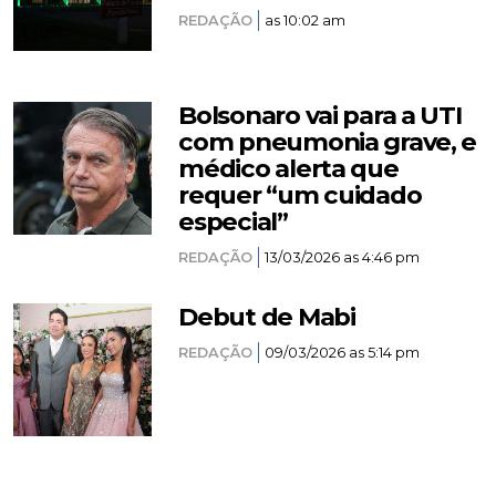
REDAÇÃO
as 10:02 am
Bolsonaro vai para a UTI
com pneumonia grave, e
médico alerta que
requer “um cuidado
especial”
REDAÇÃO
13/03/2026 as 4:46 pm
Debut de Mabi
REDAÇÃO
09/03/2026 as 5:14 pm