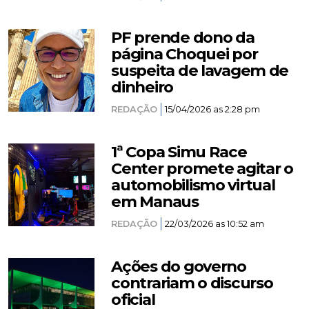
PF prende dono da
página Choquei por
suspeita de lavagem de
dinheiro
REDAÇÃO
15/04/2026 as 2:28 pm
1ª Copa Simu Race
Center promete agitar o
automobilismo virtual
em Manaus
REDAÇÃO
22/03/2026 as 10:52 am
Ações do governo
contrariam o discurso
oficial