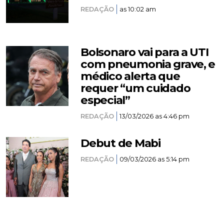
REDAÇÃO
as 10:02 am
Bolsonaro vai para a UTI
com pneumonia grave, e
médico alerta que
requer “um cuidado
especial”
REDAÇÃO
13/03/2026 as 4:46 pm
Debut de Mabi
REDAÇÃO
09/03/2026 as 5:14 pm