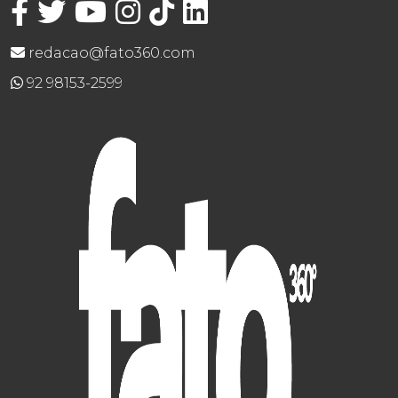
redacao@fato360.com
92 98153-2599