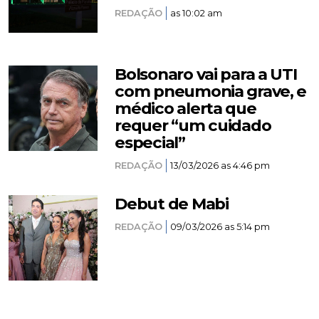
REDAÇÃO
as 10:02 am
Bolsonaro vai para a UTI
com pneumonia grave, e
médico alerta que
requer “um cuidado
especial”
REDAÇÃO
13/03/2026 as 4:46 pm
Debut de Mabi
REDAÇÃO
09/03/2026 as 5:14 pm