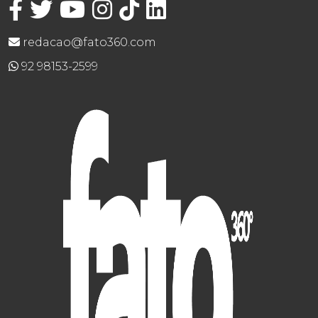
redacao@fato360.com
92 98153-2599