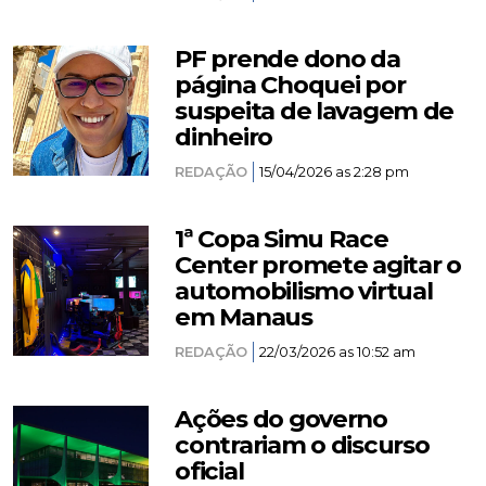
PF prende dono da
página Choquei por
suspeita de lavagem de
dinheiro
REDAÇÃO
15/04/2026 as 2:28 pm
1ª Copa Simu Race
Center promete agitar o
automobilismo virtual
em Manaus
REDAÇÃO
22/03/2026 as 10:52 am
Ações do governo
contrariam o discurso
oficial