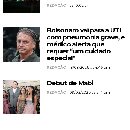
REDAÇÃO
as 10:02 am
Bolsonaro vai para a UTI
com pneumonia grave, e
médico alerta que
requer “um cuidado
especial”
REDAÇÃO
13/03/2026 as 4:46 pm
Debut de Mabi
REDAÇÃO
09/03/2026 as 5:14 pm