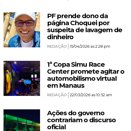
PF prende dono da
página Choquei por
suspeita de lavagem de
dinheiro
REDAÇÃO
15/04/2026 as 2:28 pm
1ª Copa Simu Race
Center promete agitar o
automobilismo virtual
em Manaus
REDAÇÃO
22/03/2026 as 10:52 am
Ações do governo
contrariam o discurso
oficial