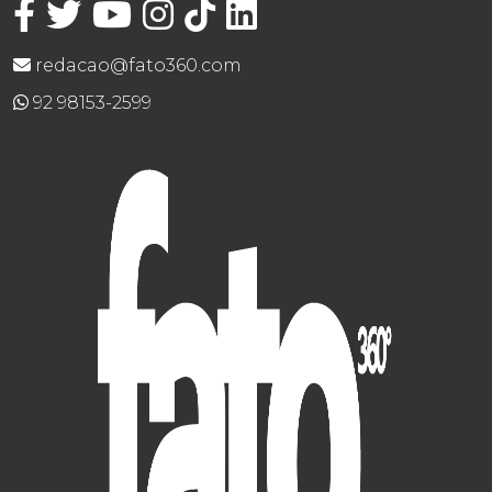
redacao@fato360.com
92 98153-2599