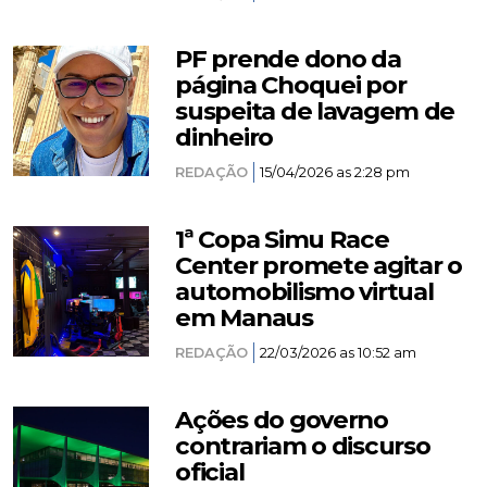
PF prende dono da
página Choquei por
suspeita de lavagem de
dinheiro
REDAÇÃO
15/04/2026 as 2:28 pm
1ª Copa Simu Race
Center promete agitar o
automobilismo virtual
em Manaus
REDAÇÃO
22/03/2026 as 10:52 am
Ações do governo
contrariam o discurso
oficial