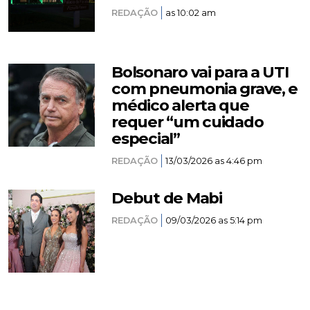
REDAÇÃO
as 10:02 am
Bolsonaro vai para a UTI
com pneumonia grave, e
médico alerta que
requer “um cuidado
especial”
REDAÇÃO
13/03/2026 as 4:46 pm
Debut de Mabi
REDAÇÃO
09/03/2026 as 5:14 pm