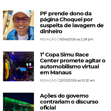
PF prende dono da
página Choquei por
suspeita de lavagem de
dinheiro
REDAÇÃO
15/04/2026 as 2:28 pm
1ª Copa Simu Race
Center promete agitar o
automobilismo virtual
em Manaus
REDAÇÃO
22/03/2026 as 10:52 am
Ações do governo
contrariam o discurso
oficial