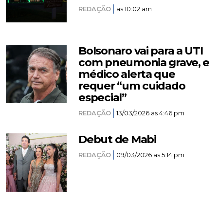
REDAÇÃO
as 10:02 am
Bolsonaro vai para a UTI
com pneumonia grave, e
médico alerta que
requer “um cuidado
especial”
REDAÇÃO
13/03/2026 as 4:46 pm
Debut de Mabi
REDAÇÃO
09/03/2026 as 5:14 pm