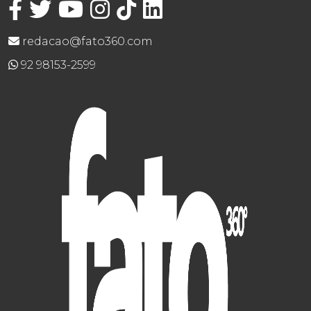
redacao@fato360.com
92 98153-2599