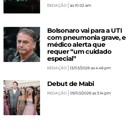
REDAÇÃO
as 10:02 am
Bolsonaro vai para a UTI
com pneumonia grave, e
médico alerta que
requer “um cuidado
especial”
REDAÇÃO
13/03/2026 as 4:46 pm
Debut de Mabi
REDAÇÃO
09/03/2026 as 5:14 pm