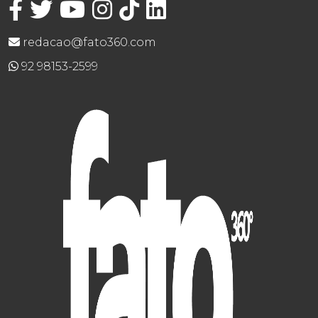
redacao@fato360.com
92 98153-2599