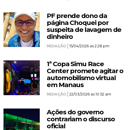
PF prende dono da
página Choquei por
suspeita de lavagem de
dinheiro
REDAÇÃO
15/04/2026 as 2:28 pm
1ª Copa Simu Race
Center promete agitar o
automobilismo virtual
em Manaus
REDAÇÃO
22/03/2026 as 10:52 am
Ações do governo
contrariam o discurso
oficial