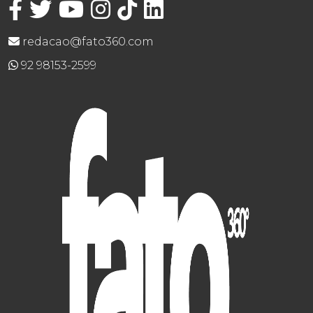
redacao@fato360.com
92 98153-2599