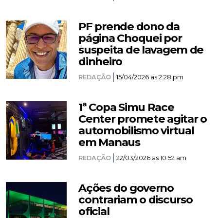
PF prende dono da
página Choquei por
suspeita de lavagem de
dinheiro
REDAÇÃO
15/04/2026 as 2:28 pm
1ª Copa Simu Race
Center promete agitar o
automobilismo virtual
em Manaus
REDAÇÃO
22/03/2026 as 10:52 am
Ações do governo
contrariam o discurso
oficial