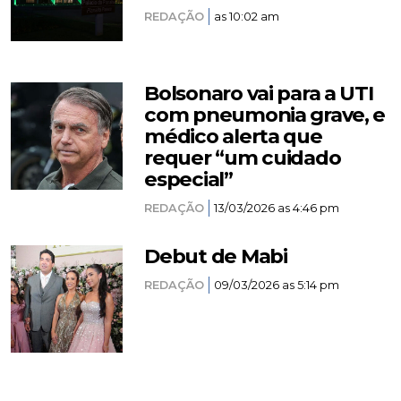
REDAÇÃO
as 10:02 am
Bolsonaro vai para a UTI
com pneumonia grave, e
médico alerta que
requer “um cuidado
especial”
REDAÇÃO
13/03/2026 as 4:46 pm
Debut de Mabi
REDAÇÃO
09/03/2026 as 5:14 pm