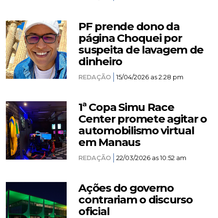
PF prende dono da
página Choquei por
suspeita de lavagem de
dinheiro
REDAÇÃO
15/04/2026 as 2:28 pm
1ª Copa Simu Race
Center promete agitar o
automobilismo virtual
em Manaus
REDAÇÃO
22/03/2026 as 10:52 am
Ações do governo
contrariam o discurso
oficial