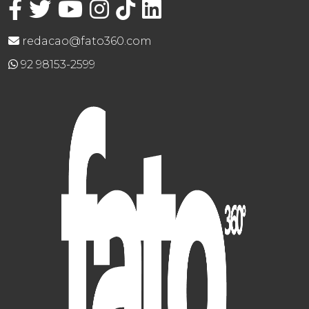
redacao@fato360.com
92 98153-2599