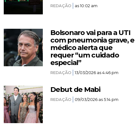
REDAÇÃO
as 10:02 am
Bolsonaro vai para a UTI
com pneumonia grave, e
médico alerta que
requer “um cuidado
especial”
REDAÇÃO
13/03/2026 as 4:46 pm
Debut de Mabi
REDAÇÃO
09/03/2026 as 5:14 pm