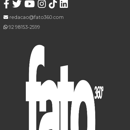
redacao@fato360.com
92 98153-2599