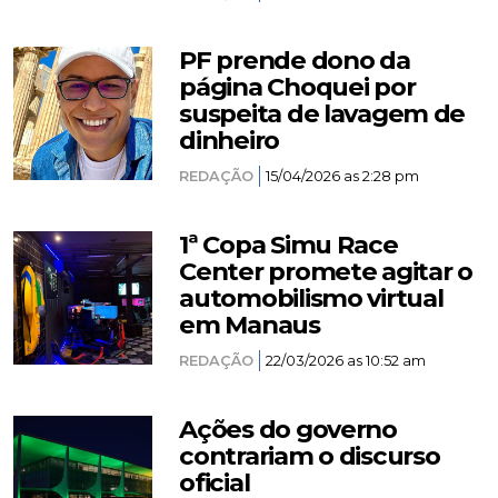
PF prende dono da
página Choquei por
suspeita de lavagem de
dinheiro
REDAÇÃO
15/04/2026 as 2:28 pm
1ª Copa Simu Race
Center promete agitar o
automobilismo virtual
em Manaus
REDAÇÃO
22/03/2026 as 10:52 am
Ações do governo
contrariam o discurso
oficial