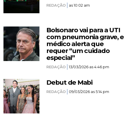
REDAÇÃO
as 10:02 am
Bolsonaro vai para a UTI
com pneumonia grave, e
médico alerta que
requer “um cuidado
especial”
REDAÇÃO
13/03/2026 as 4:46 pm
Debut de Mabi
REDAÇÃO
09/03/2026 as 5:14 pm