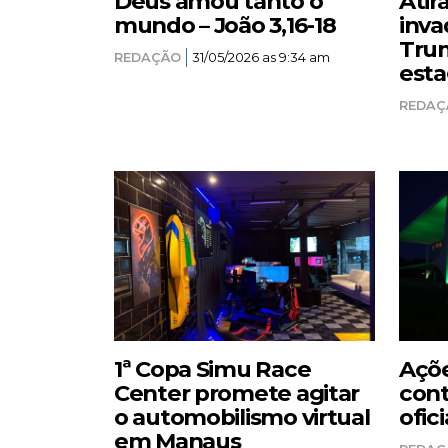
Deus amou tanto o
Atir
mundo – João 3,16-18
inva
Trum
REDAÇÃO
31/05/2026 as 9:34 am
esta
REDAÇ
1ª Copa Simu Race
Açõe
Center promete agitar
cont
o automobilismo virtual
ofici
em Manaus