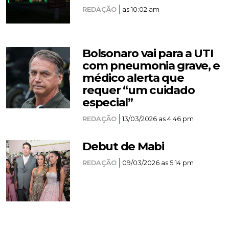
REDAÇÃO
as 10:02 am
Bolsonaro vai para a UTI
com pneumonia grave, e
médico alerta que
requer “um cuidado
especial”
REDAÇÃO
13/03/2026 as 4:46 pm
Debut de Mabi
REDAÇÃO
09/03/2026 as 5:14 pm