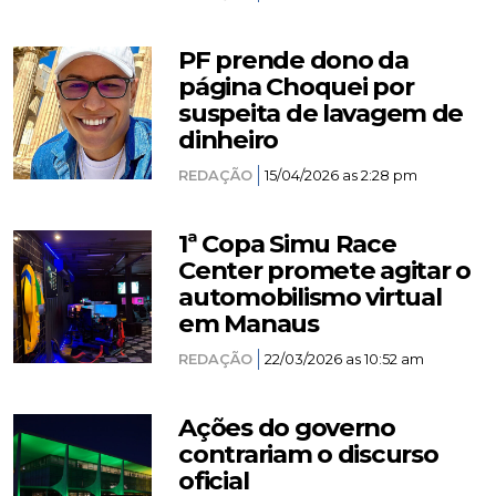
PF prende dono da
página Choquei por
suspeita de lavagem de
dinheiro
REDAÇÃO
15/04/2026 as 2:28 pm
1ª Copa Simu Race
Center promete agitar o
automobilismo virtual
em Manaus
REDAÇÃO
22/03/2026 as 10:52 am
Ações do governo
contrariam o discurso
oficial