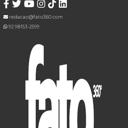
redacao@fato360.com
92 98153-2599