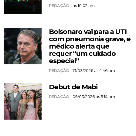
REDAÇÃO
as 10:02 am
Bolsonaro vai para a UTI
com pneumonia grave, e
médico alerta que
requer “um cuidado
especial”
REDAÇÃO
13/03/2026 as 4:46 pm
Debut de Mabi
REDAÇÃO
09/03/2026 as 5:14 pm