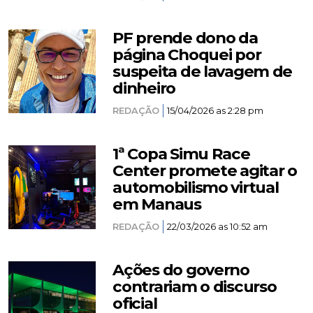
PF prende dono da
página Choquei por
suspeita de lavagem de
dinheiro
REDAÇÃO
15/04/2026 as 2:28 pm
1ª Copa Simu Race
Center promete agitar o
automobilismo virtual
em Manaus
REDAÇÃO
22/03/2026 as 10:52 am
Ações do governo
contrariam o discurso
oficial