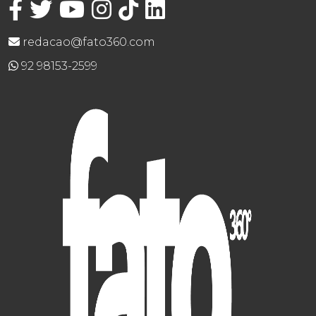
redacao@fato360.com
92 98153-2599