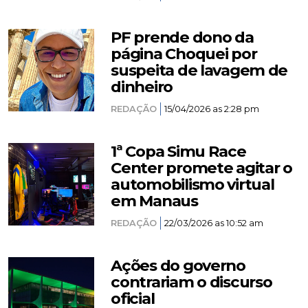
PF prende dono da
página Choquei por
suspeita de lavagem de
dinheiro
REDAÇÃO
15/04/2026 as 2:28 pm
1ª Copa Simu Race
Center promete agitar o
automobilismo virtual
em Manaus
REDAÇÃO
22/03/2026 as 10:52 am
Ações do governo
contrariam o discurso
oficial