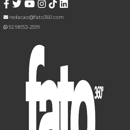
redacao@fato360.com
92 98153-2599