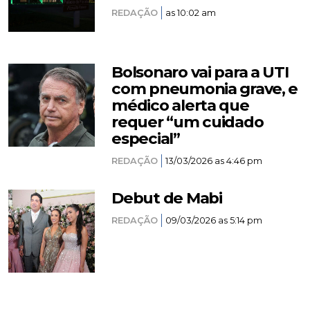
REDAÇÃO
as 10:02 am
Bolsonaro vai para a UTI
com pneumonia grave, e
médico alerta que
requer “um cuidado
especial”
REDAÇÃO
13/03/2026 as 4:46 pm
Debut de Mabi
REDAÇÃO
09/03/2026 as 5:14 pm