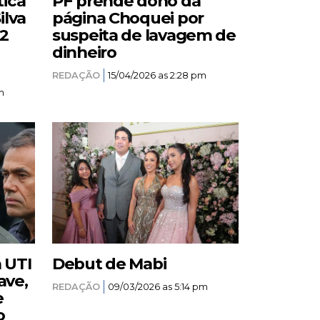
tica
PF prende dono da
ilva
página Choquei por
12
suspeita de lavagem de
dinheiro
REDAÇÃO
15/04/2026 as 2:28 pm
m
a UTI
Debut de Mabi
ave,
REDAÇÃO
09/03/2026 as 5:14 pm
e
o