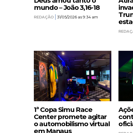
Deus amou tanto o
Atir
mundo – João 3,16-18
inva
Trum
REDAÇÃO
31/05/2026 as 9:34 am
esta
REDAÇ
1ª Copa Simu Race
Açõe
Center promete agitar
cont
o automobilismo virtual
ofici
em Manaus