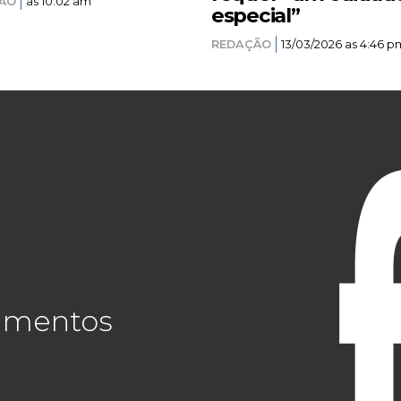
ÃO
as 10:02 am
especial”
REDAÇÃO
13/03/2026 as 4:46 p
cimentos