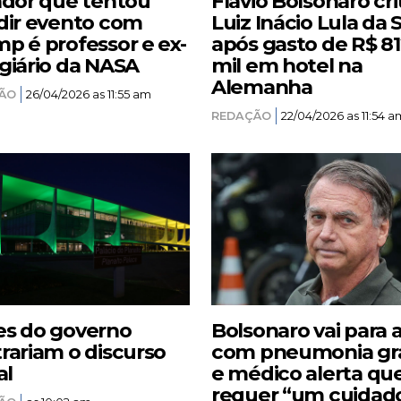
ador que tentou
Flávio Bolsonaro cri
dir evento com
Luiz Inácio Lula da S
p é professor e ex-
após gasto de R$ 8
giário da NASA
mil em hotel na
Alemanha
ÃO
26/04/2026 as 11:55 am
REDAÇÃO
22/04/2026 as 11:54 a
s do governo
Bolsonaro vai para 
rariam o discurso
com pneumonia gr
al
e médico alerta qu
requer “um cuidad