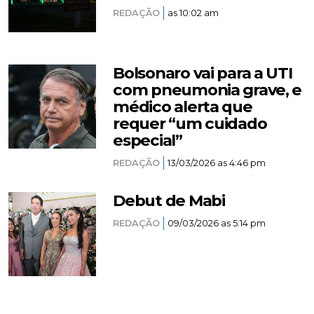
REDAÇÃO
as 10:02 am
Bolsonaro vai para a UTI
com pneumonia grave, e
médico alerta que
requer “um cuidado
especial”
REDAÇÃO
13/03/2026 as 4:46 pm
Debut de Mabi
REDAÇÃO
09/03/2026 as 5:14 pm