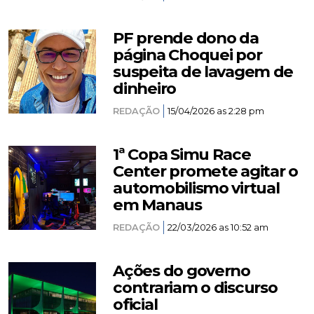
PF prende dono da
página Choquei por
suspeita de lavagem de
dinheiro
REDAÇÃO
15/04/2026 as 2:28 pm
1ª Copa Simu Race
Center promete agitar o
automobilismo virtual
em Manaus
REDAÇÃO
22/03/2026 as 10:52 am
Ações do governo
contrariam o discurso
oficial