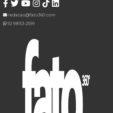
redacao@fato360.com
92 98153-2599