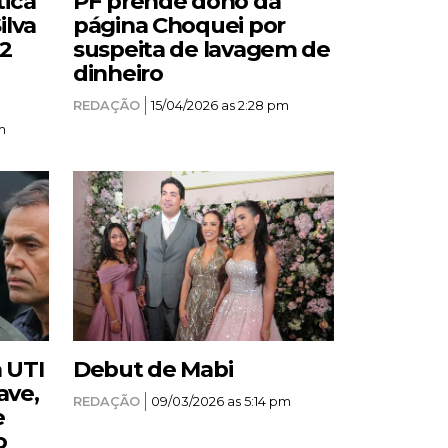
tica
PF prende dono da
ilva
página Choquei por
12
suspeita de lavagem de
dinheiro
REDAÇÃO
15/04/2026 as 2:28 pm
m
a UTI
Debut de Mabi
ave,
REDAÇÃO
09/03/2026 as 5:14 pm
e
o