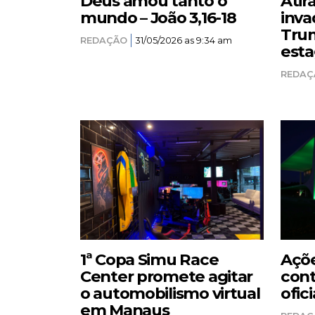
Deus amou tanto o
Atir
mundo – João 3,16-18
inva
Trum
REDAÇÃO
31/05/2026 as 9:34 am
esta
REDAÇ
1ª Copa Simu Race
Açõe
Center promete agitar
cont
o automobilismo virtual
ofici
em Manaus