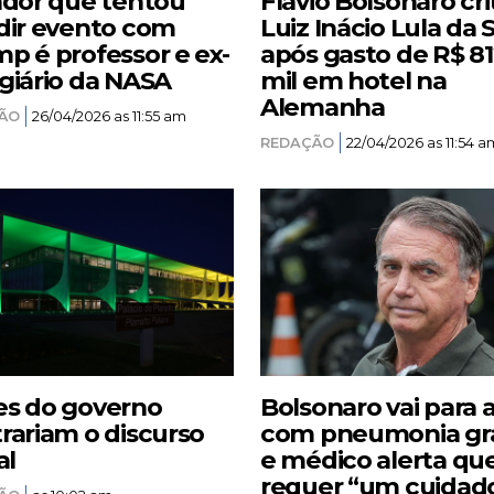
ador que tentou
Flávio Bolsonaro cri
dir evento com
Luiz Inácio Lula da S
p é professor e ex-
após gasto de R$ 8
giário da NASA
mil em hotel na
Alemanha
ÃO
26/04/2026 as 11:55 am
REDAÇÃO
22/04/2026 as 11:54 a
s do governo
Bolsonaro vai para 
rariam o discurso
com pneumonia gr
al
e médico alerta qu
requer “um cuidad