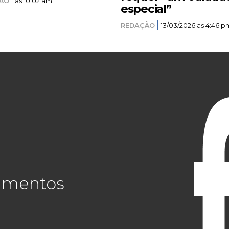
ÃO
as 10:02 am
especial”
REDAÇÃO
13/03/2026 as 4:46 p
cimentos