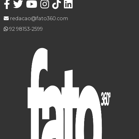
redacao@fato360.com
92 98153-2599