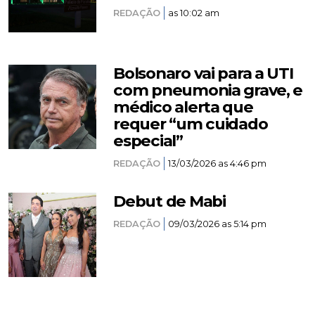
REDAÇÃO
as 10:02 am
Bolsonaro vai para a UTI
com pneumonia grave, e
médico alerta que
requer “um cuidado
especial”
REDAÇÃO
13/03/2026 as 4:46 pm
Debut de Mabi
REDAÇÃO
09/03/2026 as 5:14 pm