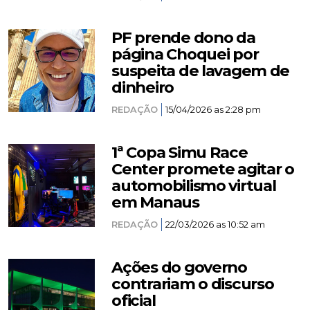
PF prende dono da
página Choquei por
suspeita de lavagem de
dinheiro
REDAÇÃO
15/04/2026 as 2:28 pm
1ª Copa Simu Race
Center promete agitar o
automobilismo virtual
em Manaus
REDAÇÃO
22/03/2026 as 10:52 am
Ações do governo
contrariam o discurso
oficial