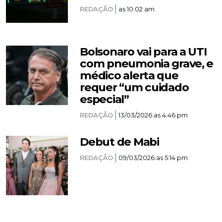
REDAÇÃO
as 10:02 am
Bolsonaro vai para a UTI
com pneumonia grave, e
médico alerta que
requer “um cuidado
especial”
REDAÇÃO
13/03/2026 as 4:46 pm
Debut de Mabi
REDAÇÃO
09/03/2026 as 5:14 pm