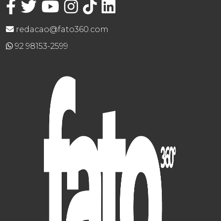
redacao@fato360.com
92 98153-2599