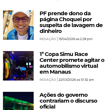
PF prende dono da
página Choquei por
suspeita de lavagem de
dinheiro
REDAÇÃO
15/04/2026 as 2:28 pm
1ª Copa Simu Race
Center promete agitar o
automobilismo virtual
em Manaus
REDAÇÃO
22/03/2026 as 10:52 am
Ações do governo
contrariam o discurso
oficial