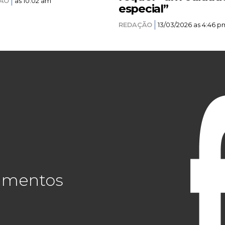
ÃO
as 10:02 am
especial”
REDAÇÃO
13/03/2026 as 4:46 p
cimentos