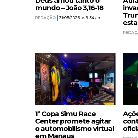
Deus amou tanto o
Atir
mundo – João 3,16-18
inva
Trum
REDAÇÃO
31/05/2026 as 9:34 am
esta
REDAÇ
1ª Copa Simu Race
Açõe
Center promete agitar
cont
o automobilismo virtual
ofici
em Manaus