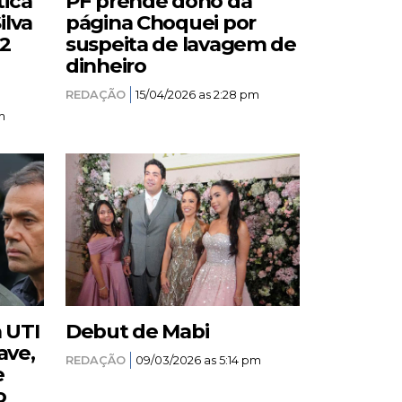
tica
PF prende dono da
ilva
página Choquei por
12
suspeita de lavagem de
dinheiro
REDAÇÃO
15/04/2026 as 2:28 pm
m
a UTI
Debut de Mabi
ave,
REDAÇÃO
09/03/2026 as 5:14 pm
e
o