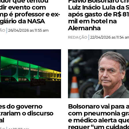
ador que tentou
Flávio Bolsonaro cri
dir evento com
Luiz Inácio Lula da S
p é professor e ex-
após gasto de R$ 8
giário da NASA
mil em hotel na
Alemanha
ÃO
26/04/2026 as 11:55 am
REDAÇÃO
22/04/2026 as 11:54 a
s do governo
Bolsonaro vai para 
rariam o discurso
com pneumonia gr
al
e médico alerta qu
requer “um cuidad