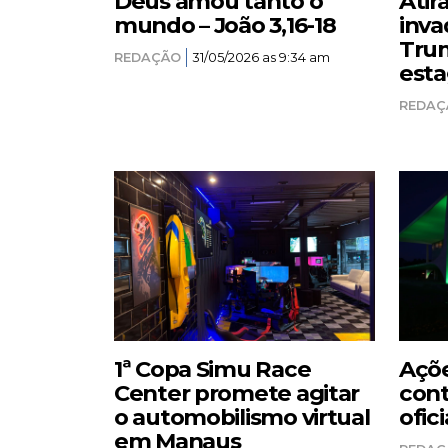
Deus amou tanto o
Atir
mundo – João 3,16-18
inva
Trum
REDAÇÃO
31/05/2026 as 9:34 am
esta
REDAÇ
1ª Copa Simu Race
Açõe
Center promete agitar
cont
o automobilismo virtual
ofici
em Manaus