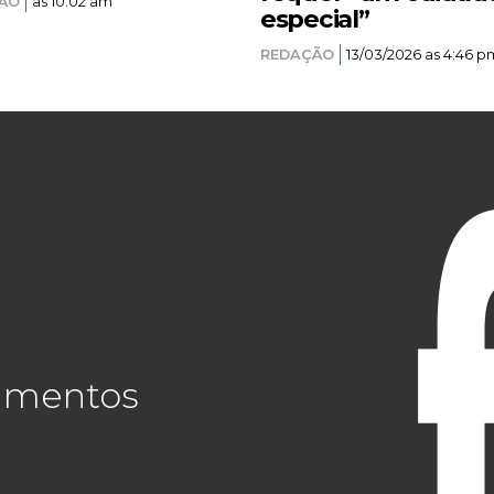
ÃO
as 10:02 am
especial”
REDAÇÃO
13/03/2026 as 4:46 p
cimentos