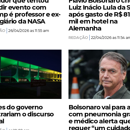
ador que tentou
Flávio Bolsonaro cri
dir evento com
Luiz Inácio Lula da S
p é professor e ex-
após gasto de R$ 8
giário da NASA
mil em hotel na
Alemanha
ÃO
26/04/2026 as 11:55 am
REDAÇÃO
22/04/2026 as 11:54 a
s do governo
Bolsonaro vai para 
rariam o discurso
com pneumonia gr
al
e médico alerta qu
requer “um cuidad