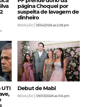
tica
PF prende dono da
ilva
página Choquei por
12
suspeita de lavagem de
dinheiro
REDAÇÃO
15/04/2026 as 2:28 pm
m
a UTI
Debut de Mabi
ave,
REDAÇÃO
09/03/2026 as 5:14 pm
e
o