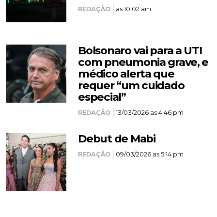
REDAÇÃO
as 10:02 am
Bolsonaro vai para a UTI
com pneumonia grave, e
médico alerta que
requer “um cuidado
especial”
REDAÇÃO
13/03/2026 as 4:46 pm
Debut de Mabi
REDAÇÃO
09/03/2026 as 5:14 pm