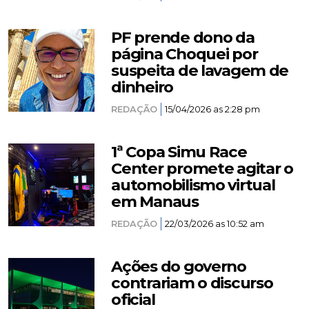
PF prende dono da
página Choquei por
suspeita de lavagem de
dinheiro
REDAÇÃO
15/04/2026 as 2:28 pm
1ª Copa Simu Race
Center promete agitar o
automobilismo virtual
em Manaus
REDAÇÃO
22/03/2026 as 10:52 am
Ações do governo
contrariam o discurso
oficial