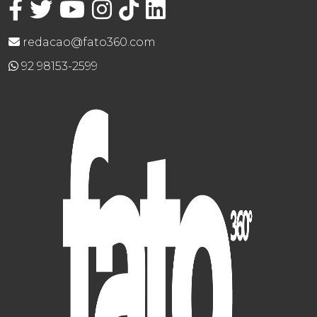
redacao@fato360.com
92 98153-2599