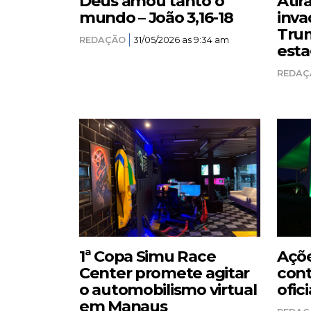
Deus amou tanto o
Atir
mundo – João 3,16-18
inva
Trum
REDAÇÃO
31/05/2026 as 9:34 am
esta
REDAÇ
1ª Copa Simu Race
Açõe
Center promete agitar
cont
o automobilismo virtual
ofici
em Manaus