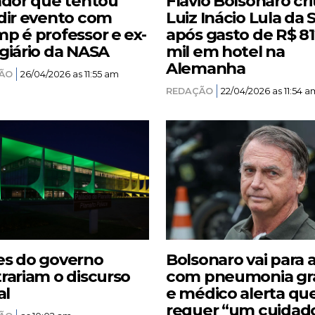
ador que tentou
Flávio Bolsonaro cri
dir evento com
Luiz Inácio Lula da S
p é professor e ex-
após gasto de R$ 8
giário da NASA
mil em hotel na
Alemanha
ÃO
26/04/2026 as 11:55 am
REDAÇÃO
22/04/2026 as 11:54 a
s do governo
Bolsonaro vai para 
rariam o discurso
com pneumonia gr
al
e médico alerta qu
requer “um cuidad