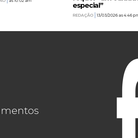
ÃO
as 10:02 am
especial”
REDAÇÃO
13/03/2026 as 4:46 p
cimentos