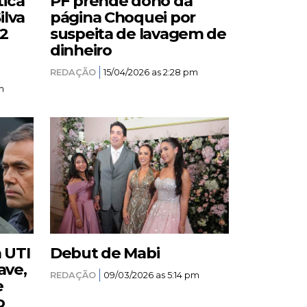
tica
PF prende dono da
ilva
página Choquei por
12
suspeita de lavagem de
dinheiro
REDAÇÃO
15/04/2026 as 2:28 pm
m
a UTI
Debut de Mabi
ave,
REDAÇÃO
09/03/2026 as 5:14 pm
e
o