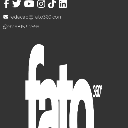
redacao@fato360.com
92 98153-2599