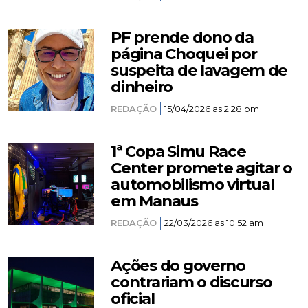
PF prende dono da
página Choquei por
suspeita de lavagem de
dinheiro
REDAÇÃO
15/04/2026 as 2:28 pm
1ª Copa Simu Race
Center promete agitar o
automobilismo virtual
em Manaus
REDAÇÃO
22/03/2026 as 10:52 am
Ações do governo
contrariam o discurso
oficial