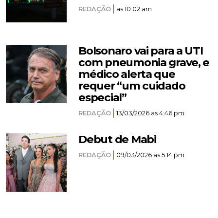
REDAÇÃO
as 10:02 am
Bolsonaro vai para a UTI
com pneumonia grave, e
médico alerta que
requer “um cuidado
especial”
REDAÇÃO
13/03/2026 as 4:46 pm
Debut de Mabi
REDAÇÃO
09/03/2026 as 5:14 pm