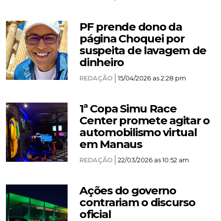
PF prende dono da
página Choquei por
suspeita de lavagem de
dinheiro
REDAÇÃO
15/04/2026 as 2:28 pm
1ª Copa Simu Race
Center promete agitar o
automobilismo virtual
em Manaus
REDAÇÃO
22/03/2026 as 10:52 am
Ações do governo
contrariam o discurso
oficial