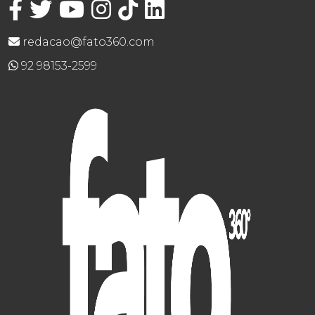
redacao@fato360.com
92 98153-2599