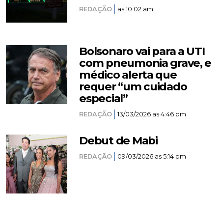
REDAÇÃO
as 10:02 am
Bolsonaro vai para a UTI
com pneumonia grave, e
médico alerta que
requer “um cuidado
especial”
REDAÇÃO
13/03/2026 as 4:46 pm
Debut de Mabi
REDAÇÃO
09/03/2026 as 5:14 pm