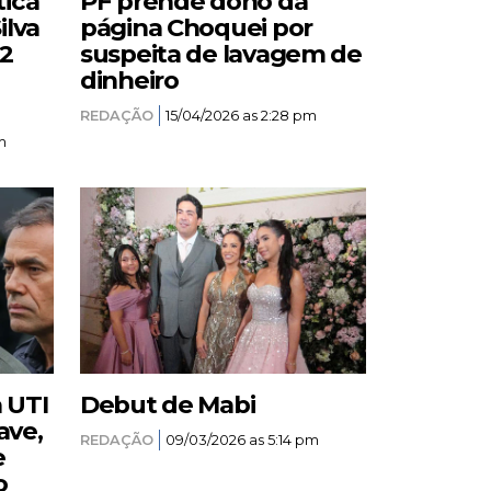
tica
PF prende dono da
ilva
página Choquei por
12
suspeita de lavagem de
dinheiro
REDAÇÃO
15/04/2026 as 2:28 pm
m
a UTI
Debut de Mabi
ave,
REDAÇÃO
09/03/2026 as 5:14 pm
e
o