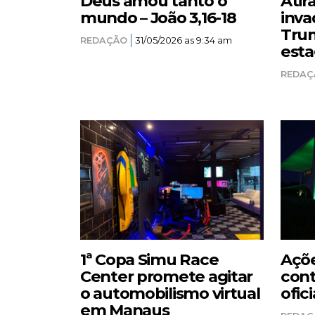
Deus amou tanto o
Atir
mundo – João 3,16-18
inva
Trum
REDAÇÃO
31/05/2026 as 9:34 am
esta
REDAÇ
1ª Copa Simu Race
Açõe
Center promete agitar
cont
o automobilismo virtual
ofici
em Manaus