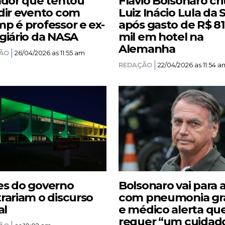
ador que tentou
Flávio Bolsonaro cri
dir evento com
Luiz Inácio Lula da S
p é professor e ex-
após gasto de R$ 8
giário da NASA
mil em hotel na
Alemanha
ÃO
26/04/2026 as 11:55 am
REDAÇÃO
22/04/2026 as 11:54 a
s do governo
Bolsonaro vai para 
rariam o discurso
com pneumonia gr
al
e médico alerta qu
requer “um cuidad