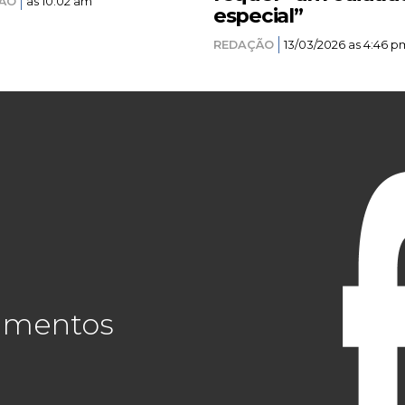
ÃO
as 10:02 am
especial”
REDAÇÃO
13/03/2026 as 4:46 p
cimentos