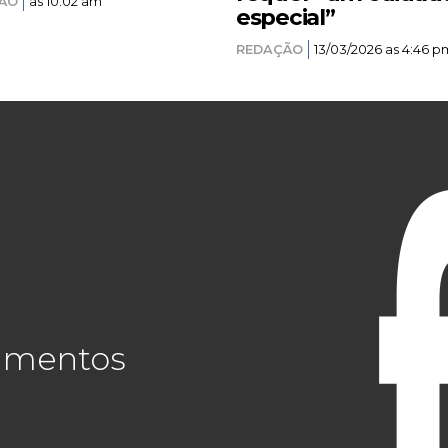
ÃO
as 10:02 am
especial”
REDAÇÃO
13/03/2026 as 4:46 p
cimentos