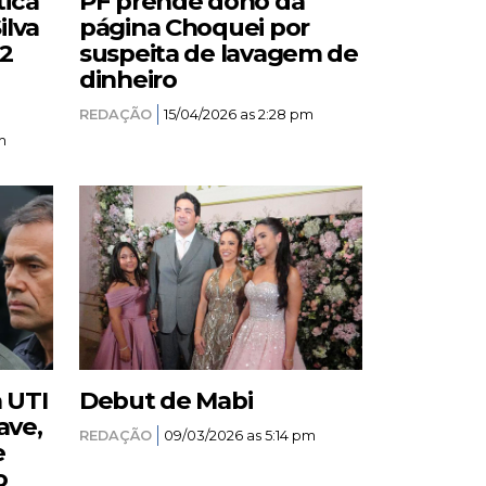
tica
PF prende dono da
ilva
página Choquei por
12
suspeita de lavagem de
dinheiro
REDAÇÃO
15/04/2026 as 2:28 pm
m
a UTI
Debut de Mabi
ave,
REDAÇÃO
09/03/2026 as 5:14 pm
e
o