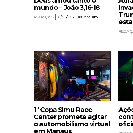
Deus amou tanto o
Atir
mundo – João 3,16-18
inva
Trum
REDAÇÃO
31/05/2026 as 9:34 am
esta
REDAÇ
1ª Copa Simu Race
Açõe
Center promete agitar
cont
o automobilismo virtual
ofici
em Manaus