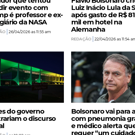
ador que tentou
Flávio Bolsonaro cri
dir evento com
Luiz Inácio Lula da S
p é professor e ex-
após gasto de R$ 8
giário da NASA
mil em hotel na
Alemanha
ÃO
26/04/2026 as 11:55 am
REDAÇÃO
22/04/2026 as 11:54 a
s do governo
Bolsonaro vai para 
rariam o discurso
com pneumonia gr
al
e médico alerta qu
requer “um cuidad