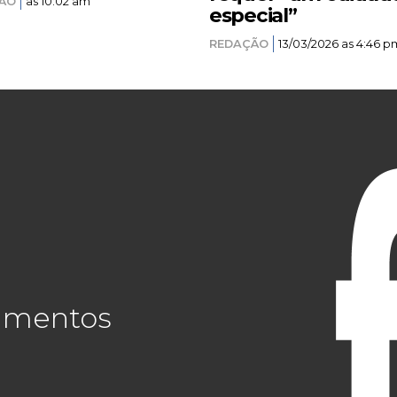
ÃO
as 10:02 am
especial”
REDAÇÃO
13/03/2026 as 4:46 p
cimentos