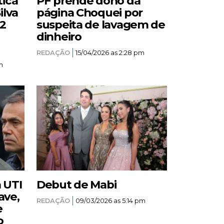
tica
PF prende dono da
ilva
página Choquei por
12
suspeita de lavagem de
dinheiro
REDAÇÃO
15/04/2026 as 2:28 pm
m
a UTI
Debut de Mabi
ave,
REDAÇÃO
09/03/2026 as 5:14 pm
e
o