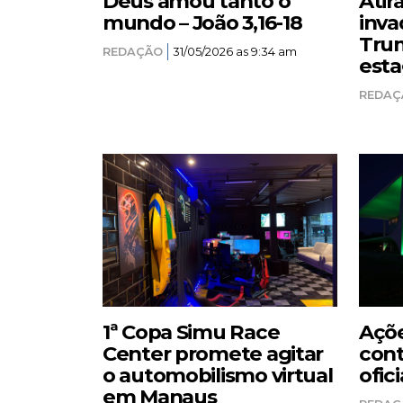
Deus amou tanto o
Atir
mundo – João 3,16-18
inva
Trum
REDAÇÃO
31/05/2026 as 9:34 am
esta
REDAÇ
1ª Copa Simu Race
Açõe
Center promete agitar
cont
o automobilismo virtual
ofici
em Manaus