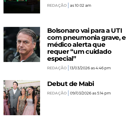
REDAÇÃO
as 10:02 am
Bolsonaro vai para a UTI
com pneumonia grave, e
médico alerta que
requer “um cuidado
especial”
REDAÇÃO
13/03/2026 as 4:46 pm
Debut de Mabi
REDAÇÃO
09/03/2026 as 5:14 pm