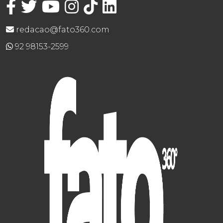
redacao@fato360.com
92 98153-2599