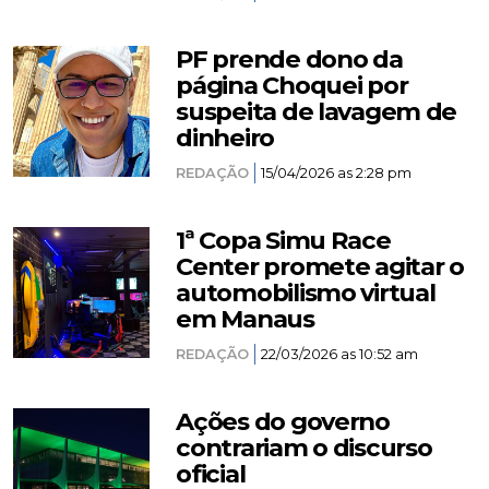
PF prende dono da
página Choquei por
suspeita de lavagem de
dinheiro
REDAÇÃO
15/04/2026 as 2:28 pm
1ª Copa Simu Race
Center promete agitar o
automobilismo virtual
em Manaus
REDAÇÃO
22/03/2026 as 10:52 am
Ações do governo
contrariam o discurso
oficial