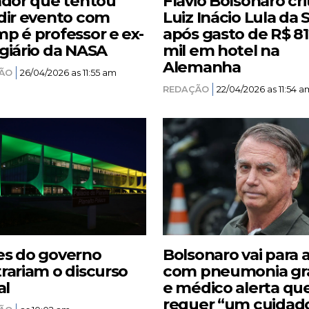
ador que tentou
Flávio Bolsonaro cri
dir evento com
Luiz Inácio Lula da S
p é professor e ex-
após gasto de R$ 8
giário da NASA
mil em hotel na
Alemanha
ÃO
26/04/2026 as 11:55 am
REDAÇÃO
22/04/2026 as 11:54 a
s do governo
Bolsonaro vai para 
rariam o discurso
com pneumonia gr
al
e médico alerta qu
requer “um cuidad