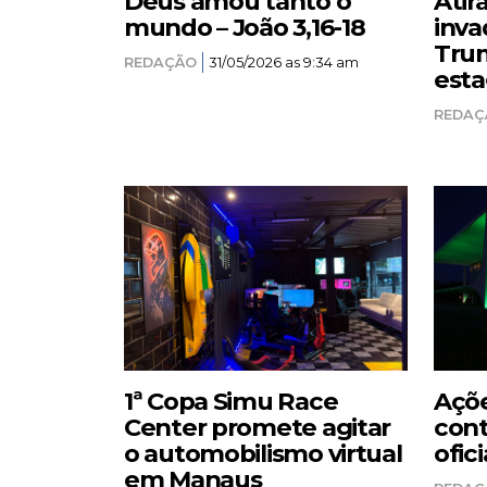
Deus amou tanto o
Atir
mundo – João 3,16-18
inva
Trum
REDAÇÃO
31/05/2026 as 9:34 am
esta
REDAÇ
1ª Copa Simu Race
Açõe
Center promete agitar
cont
o automobilismo virtual
ofici
em Manaus