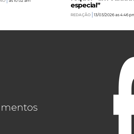
ÃO
as 10:02 am
especial”
REDAÇÃO
13/03/2026 as 4:46 p
cimentos