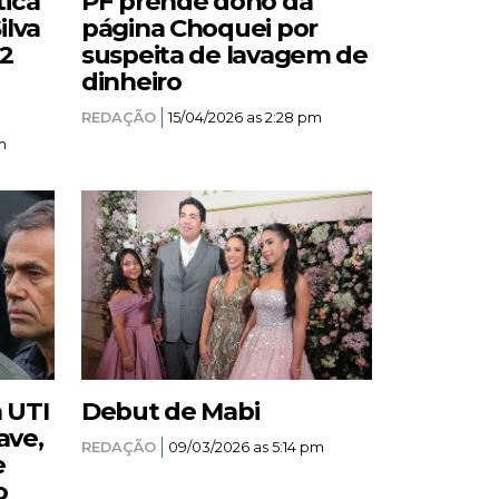
tica
PF prende dono da
ilva
página Choquei por
12
suspeita de lavagem de
dinheiro
REDAÇÃO
15/04/2026 as 2:28 pm
m
a UTI
Debut de Mabi
ave,
REDAÇÃO
09/03/2026 as 5:14 pm
e
o