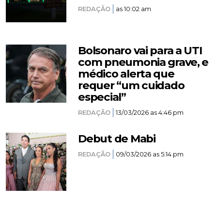
REDAÇÃO
as 10:02 am
Bolsonaro vai para a UTI
com pneumonia grave, e
médico alerta que
requer “um cuidado
especial”
REDAÇÃO
13/03/2026 as 4:46 pm
Debut de Mabi
REDAÇÃO
09/03/2026 as 5:14 pm