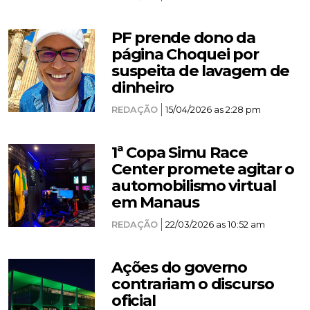
PF prende dono da
página Choquei por
suspeita de lavagem de
dinheiro
REDAÇÃO
15/04/2026 as 2:28 pm
1ª Copa Simu Race
Center promete agitar o
automobilismo virtual
em Manaus
REDAÇÃO
22/03/2026 as 10:52 am
Ações do governo
contrariam o discurso
oficial