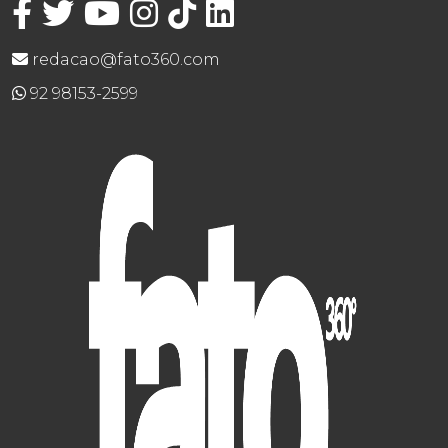
redacao@fato360.com
92 98153-2599