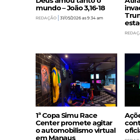
Deus amou tanto o
Atir
mundo – João 3,16-18
inva
Trum
REDAÇÃO
31/05/2026 as 9:34 am
esta
REDAÇ
1ª Copa Simu Race
Açõe
Center promete agitar
cont
o automobilismo virtual
ofici
em Manaus