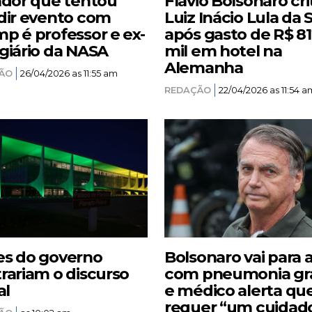
ador que tentou
Flávio Bolsonaro cri
dir evento com
Luiz Inácio Lula da S
p é professor e ex-
após gasto de R$ 8
giário da NASA
mil em hotel na
Alemanha
ÃO
26/04/2026 as 11:55 am
REDAÇÃO
22/04/2026 as 11:54 a
s do governo
Bolsonaro vai para 
rariam o discurso
com pneumonia gr
al
e médico alerta qu
requer “um cuidad