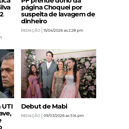
tica
PF prende dono da
ilva
página Choquei por
12
suspeita de lavagem de
dinheiro
REDAÇÃO
15/04/2026 as 2:28 pm
m
a UTI
Debut de Mabi
ave,
REDAÇÃO
09/03/2026 as 5:14 pm
e
o