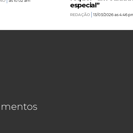
ÃO
as 10:02 am
especial”
REDAÇÃO
13/03/2026 as 4:46 p
cimentos