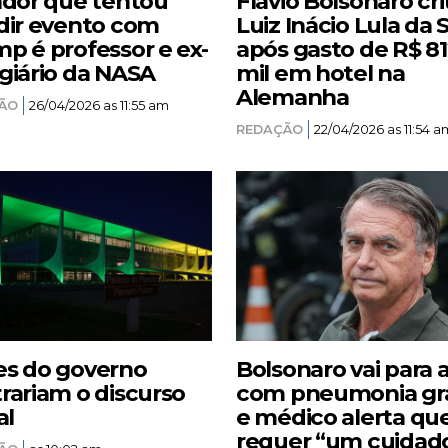
ador que tentou
Flávio Bolsonaro cri
dir evento com
Luiz Inácio Lula da S
p é professor e ex-
após gasto de R$ 8
giário da NASA
mil em hotel na
Alemanha
ÃO
26/04/2026 as 11:55 am
REDAÇÃO
22/04/2026 as 11:54 a
s do governo
Bolsonaro vai para 
rariam o discurso
com pneumonia gr
al
e médico alerta qu
requer “um cuidad