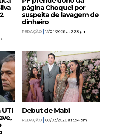
tica
PF prende dono da
ilva
página Choquei por
12
suspeita de lavagem de
dinheiro
REDAÇÃO
15/04/2026 as 2:28 pm
m
a UTI
Debut de Mabi
ave,
REDAÇÃO
09/03/2026 as 5:14 pm
e
o