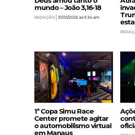
Deus amou tanto o
Atir
mundo – João 3,16-18
inva
Trum
REDAÇÃO
31/05/2026 as 9:34 am
esta
REDAÇ
1ª Copa Simu Race
Açõe
Center promete agitar
cont
o automobilismo virtual
ofici
em Manaus