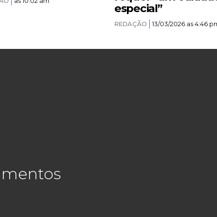
ÃO
as 10:02 am
especial”
REDAÇÃO
13/03/2026 as 4:46 p
cimentos