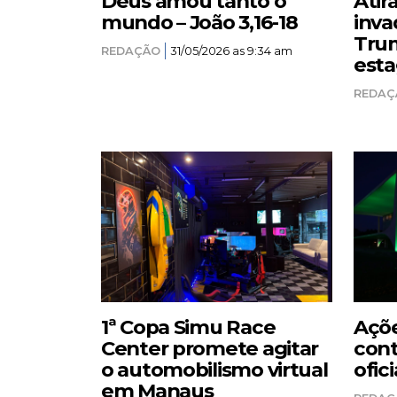
Deus amou tanto o
Atir
mundo – João 3,16-18
inva
Trum
REDAÇÃO
31/05/2026 as 9:34 am
esta
REDAÇ
1ª Copa Simu Race
Açõe
Center promete agitar
cont
o automobilismo virtual
ofici
em Manaus