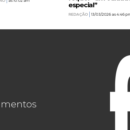
ÃO
as 10:02 am
especial”
REDAÇÃO
13/03/2026 as 4:46 p
cimentos