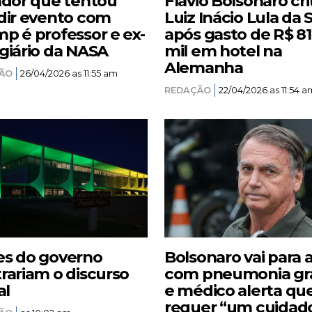
ador que tentou
Flávio Bolsonaro cri
dir evento com
Luiz Inácio Lula da S
p é professor e ex-
após gasto de R$ 8
giário da NASA
mil em hotel na
Alemanha
ÃO
26/04/2026 as 11:55 am
REDAÇÃO
22/04/2026 as 11:54 a
s do governo
Bolsonaro vai para 
rariam o discurso
com pneumonia gr
al
e médico alerta qu
requer “um cuidad