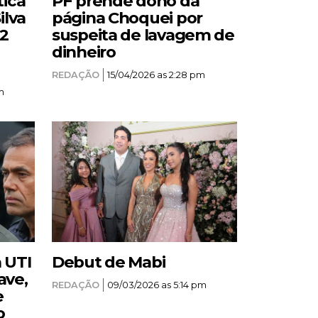
tica
PF prende dono da
ilva
página Choquei por
12
suspeita de lavagem de
dinheiro
REDAÇÃO
15/04/2026 as 2:28 pm
m
a UTI
Debut de Mabi
ave,
REDAÇÃO
09/03/2026 as 5:14 pm
e
o