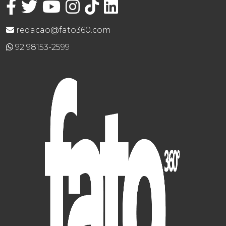
redacao@fato360.com
92 98153-2599