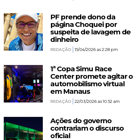
PF prende dono da
página Choquei por
suspeita de lavagem de
dinheiro
REDAÇÃO
15/04/2026 as 2:28 pm
1ª Copa Simu Race
Center promete agitar o
automobilismo virtual
em Manaus
REDAÇÃO
22/03/2026 as 10:52 am
Ações do governo
contrariam o discurso
oficial