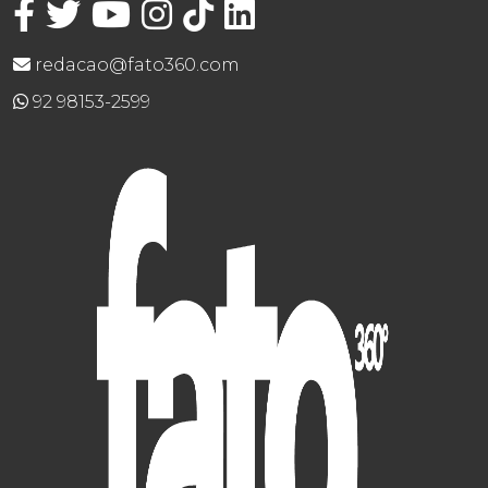
redacao@fato360.com
92 98153-2599