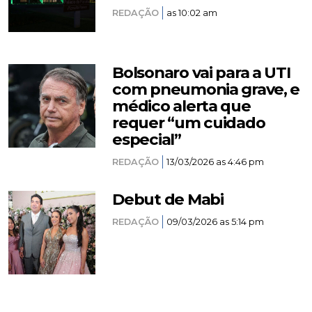
REDAÇÃO
as 10:02 am
Bolsonaro vai para a UTI
com pneumonia grave, e
médico alerta que
requer “um cuidado
especial”
REDAÇÃO
13/03/2026 as 4:46 pm
Debut de Mabi
REDAÇÃO
09/03/2026 as 5:14 pm