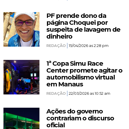
PF prende dono da
página Choquei por
suspeita de lavagem de
dinheiro
REDAÇÃO
15/04/2026 as 2:28 pm
1ª Copa Simu Race
Center promete agitar o
automobilismo virtual
em Manaus
REDAÇÃO
22/03/2026 as 10:52 am
Ações do governo
contrariam o discurso
oficial