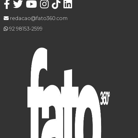
redacao@fato360.com
92 98153-2599