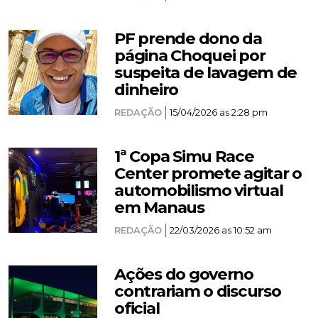
PF prende dono da
página Choquei por
suspeita de lavagem de
dinheiro
REDAÇÃO
15/04/2026 as 2:28 pm
1ª Copa Simu Race
Center promete agitar o
automobilismo virtual
em Manaus
REDAÇÃO
22/03/2026 as 10:52 am
Ações do governo
contrariam o discurso
oficial