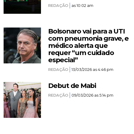
REDAÇÃO
as 10:02 am
Bolsonaro vai para a UTI
com pneumonia grave, e
médico alerta que
requer “um cuidado
especial”
REDAÇÃO
13/03/2026 as 4:46 pm
Debut de Mabi
REDAÇÃO
09/03/2026 as 5:14 pm