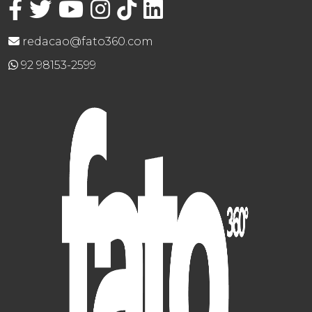
redacao@fato360.com
92 98153-2599