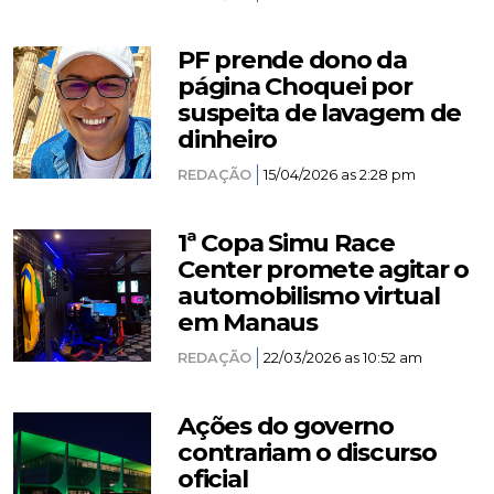
PF prende dono da
página Choquei por
suspeita de lavagem de
dinheiro
REDAÇÃO
15/04/2026 as 2:28 pm
1ª Copa Simu Race
Center promete agitar o
automobilismo virtual
em Manaus
REDAÇÃO
22/03/2026 as 10:52 am
Ações do governo
contrariam o discurso
oficial