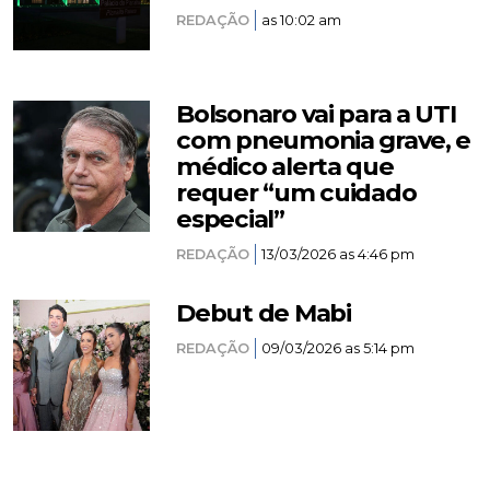
REDAÇÃO
as 10:02 am
Bolsonaro vai para a UTI
com pneumonia grave, e
médico alerta que
requer “um cuidado
especial”
REDAÇÃO
13/03/2026 as 4:46 pm
Debut de Mabi
REDAÇÃO
09/03/2026 as 5:14 pm