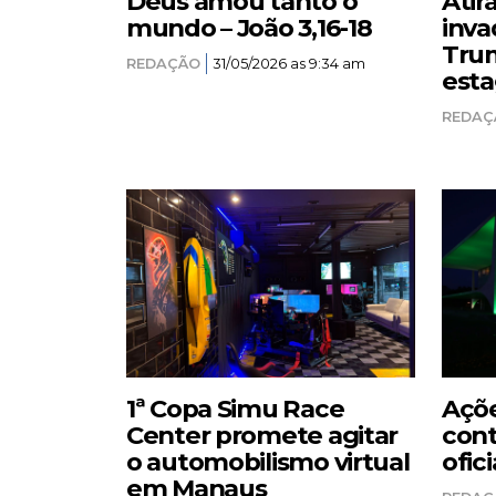
Deus amou tanto o
Atir
mundo – João 3,16-18
inva
Trum
REDAÇÃO
31/05/2026 as 9:34 am
esta
REDAÇ
1ª Copa Simu Race
Açõe
Center promete agitar
cont
o automobilismo virtual
ofici
em Manaus