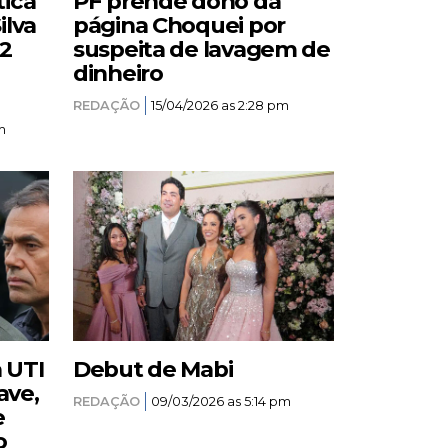
tica
PF prende dono da
ilva
página Choquei por
12
suspeita de lavagem de
dinheiro
REDAÇÃO
15/04/2026 as 2:28 pm
m
a UTI
Debut de Mabi
ave,
REDAÇÃO
09/03/2026 as 5:14 pm
e
o