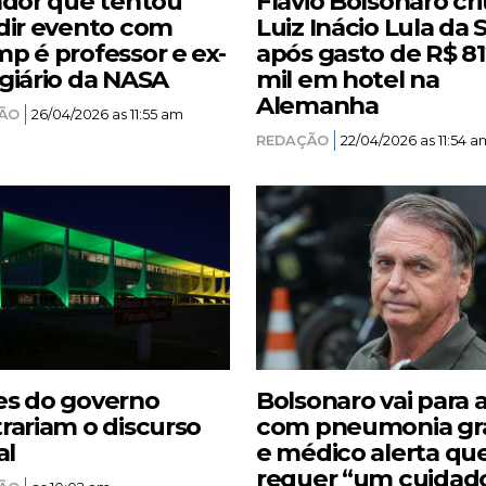
ador que tentou
Flávio Bolsonaro cri
dir evento com
Luiz Inácio Lula da S
p é professor e ex-
após gasto de R$ 8
giário da NASA
mil em hotel na
Alemanha
ÃO
26/04/2026 as 11:55 am
REDAÇÃO
22/04/2026 as 11:54 a
s do governo
Bolsonaro vai para 
rariam o discurso
com pneumonia gr
al
e médico alerta qu
requer “um cuidad