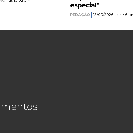
ÃO
as 10:02 am
especial”
REDAÇÃO
13/03/2026 as 4:46 p
cimentos