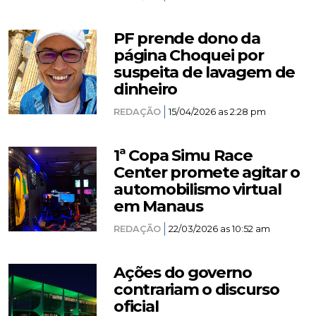
PF prende dono da
página Choquei por
suspeita de lavagem de
dinheiro
REDAÇÃO
15/04/2026 as 2:28 pm
1ª Copa Simu Race
Center promete agitar o
automobilismo virtual
em Manaus
REDAÇÃO
22/03/2026 as 10:52 am
Ações do governo
contrariam o discurso
oficial