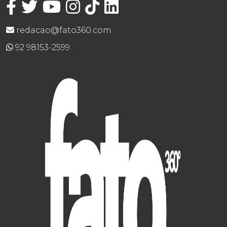
redacao@fato360.com
92 98153-2599