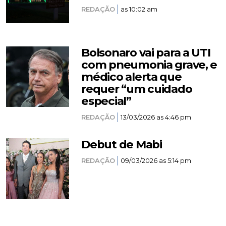
REDAÇÃO
as 10:02 am
Bolsonaro vai para a UTI
com pneumonia grave, e
médico alerta que
requer “um cuidado
especial”
REDAÇÃO
13/03/2026 as 4:46 pm
Debut de Mabi
REDAÇÃO
09/03/2026 as 5:14 pm