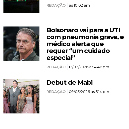
REDAÇÃO
as 10:02 am
Bolsonaro vai para a UTI
com pneumonia grave, e
médico alerta que
requer “um cuidado
especial”
REDAÇÃO
13/03/2026 as 4:46 pm
Debut de Mabi
REDAÇÃO
09/03/2026 as 5:14 pm