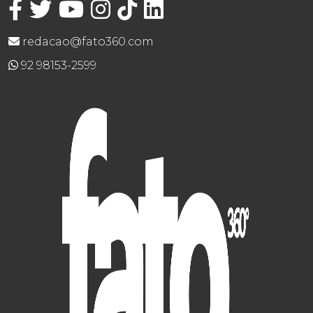
redacao@fato360.com
92 98153-2599