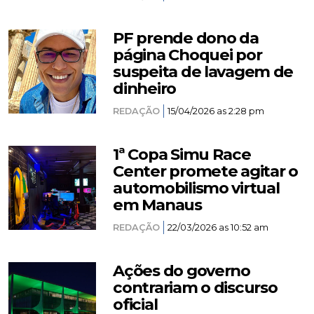
PF prende dono da
página Choquei por
suspeita de lavagem de
dinheiro
REDAÇÃO
15/04/2026 as 2:28 pm
1ª Copa Simu Race
Center promete agitar o
automobilismo virtual
em Manaus
REDAÇÃO
22/03/2026 as 10:52 am
Ações do governo
contrariam o discurso
oficial