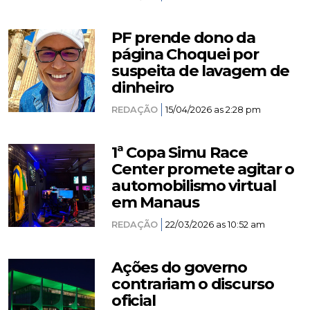
PF prende dono da
página Choquei por
suspeita de lavagem de
dinheiro
REDAÇÃO
15/04/2026 as 2:28 pm
1ª Copa Simu Race
Center promete agitar o
automobilismo virtual
em Manaus
REDAÇÃO
22/03/2026 as 10:52 am
Ações do governo
contrariam o discurso
oficial