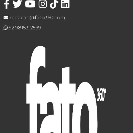
redacao@fato360.com
92 98153-2599