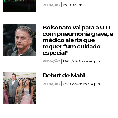
REDAÇÃO
as 10:02 am
Bolsonaro vai para a UTI
com pneumonia grave, e
médico alerta que
requer “um cuidado
especial”
REDAÇÃO
13/03/2026 as 4:46 pm
Debut de Mabi
REDAÇÃO
09/03/2026 as 5:14 pm