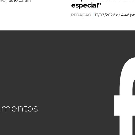
ÃO
as 10:02 am
especial”
REDAÇÃO
13/03/2026 as 4:46 p
cimentos