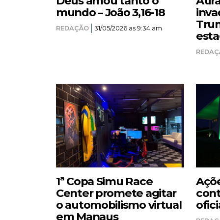
Deus amou tanto o
Atir
mundo – João 3,16-18
inva
Trum
REDAÇÃO
31/05/2026 as 9:34 am
esta
REDAÇ
1ª Copa Simu Race
Açõe
Center promete agitar
cont
o automobilismo virtual
ofici
em Manaus