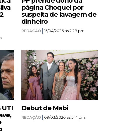
tica
PF prende dono da
ilva
página Choquei por
12
suspeita de lavagem de
dinheiro
REDAÇÃO
15/04/2026 as 2:28 pm
m
a UTI
Debut de Mabi
ave,
REDAÇÃO
09/03/2026 as 5:14 pm
e
o