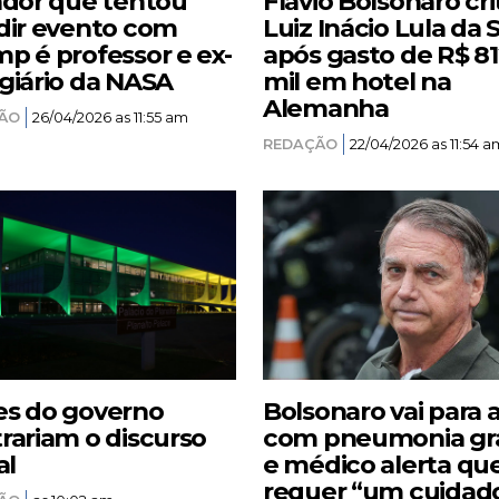
ador que tentou
Flávio Bolsonaro cri
dir evento com
Luiz Inácio Lula da S
p é professor e ex-
após gasto de R$ 8
giário da NASA
mil em hotel na
Alemanha
ÃO
26/04/2026 as 11:55 am
REDAÇÃO
22/04/2026 as 11:54 a
s do governo
Bolsonaro vai para 
rariam o discurso
com pneumonia gr
al
e médico alerta qu
requer “um cuidad