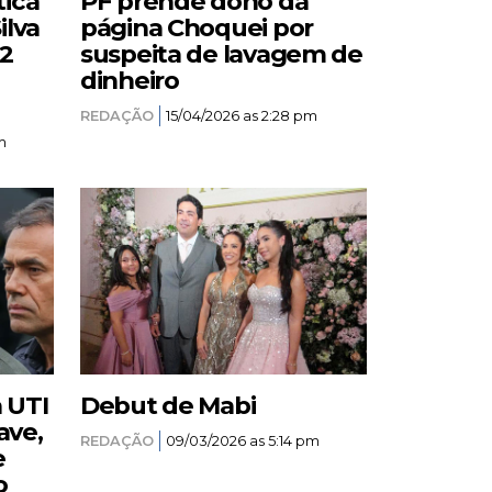
tica
PF prende dono da
ilva
página Choquei por
12
suspeita de lavagem de
dinheiro
REDAÇÃO
15/04/2026 as 2:28 pm
m
a UTI
Debut de Mabi
ave,
REDAÇÃO
09/03/2026 as 5:14 pm
e
o