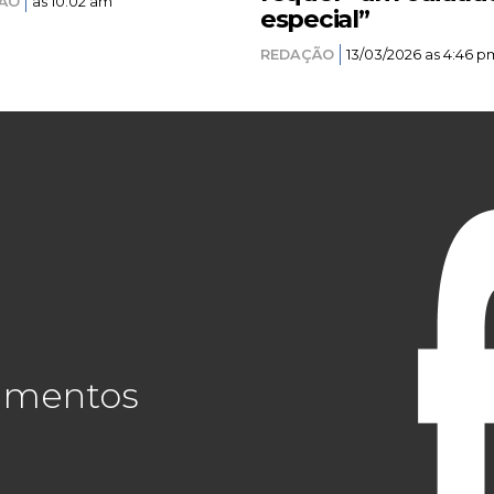
ÃO
as 10:02 am
especial”
REDAÇÃO
13/03/2026 as 4:46 p
cimentos