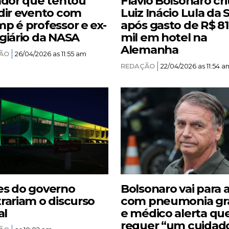
ador que tentou
Flávio Bolsonaro cri
dir evento com
Luiz Inácio Lula da S
p é professor e ex-
após gasto de R$ 8
giário da NASA
mil em hotel na
Alemanha
ÃO
26/04/2026 as 11:55 am
REDAÇÃO
22/04/2026 as 11:54 a
s do governo
Bolsonaro vai para 
rariam o discurso
com pneumonia gr
al
e médico alerta qu
requer “um cuidad