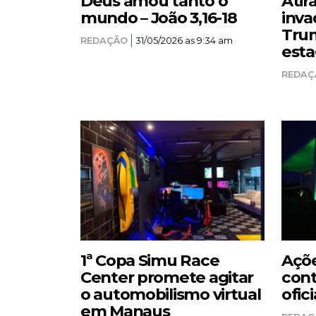
Deus amou tanto o
Atir
mundo – João 3,16-18
inva
Trum
REDAÇÃO
31/05/2026 as 9:34 am
esta
REDAÇ
1ª Copa Simu Race
Açõe
Center promete agitar
cont
o automobilismo virtual
ofici
em Manaus