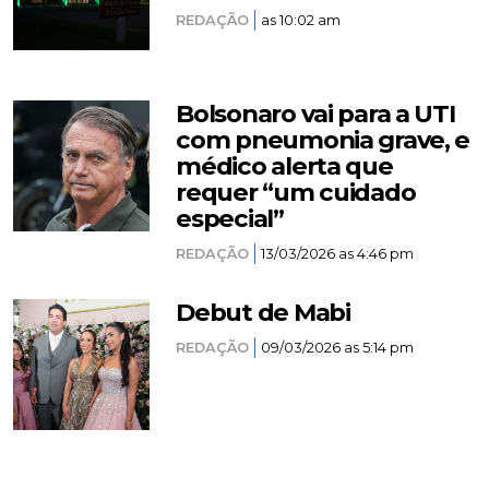
REDAÇÃO
as 10:02 am
Bolsonaro vai para a UTI
com pneumonia grave, e
médico alerta que
requer “um cuidado
especial”
REDAÇÃO
13/03/2026 as 4:46 pm
Debut de Mabi
REDAÇÃO
09/03/2026 as 5:14 pm