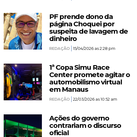
PF prende dono da
página Choquei por
suspeita de lavagem de
dinheiro
REDAÇÃO
15/04/2026 as 2:28 pm
1ª Copa Simu Race
Center promete agitar o
automobilismo virtual
em Manaus
REDAÇÃO
22/03/2026 as 10:52 am
Ações do governo
contrariam o discurso
oficial