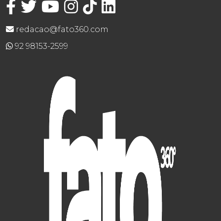
redacao@fato360.com
92 98153-2599