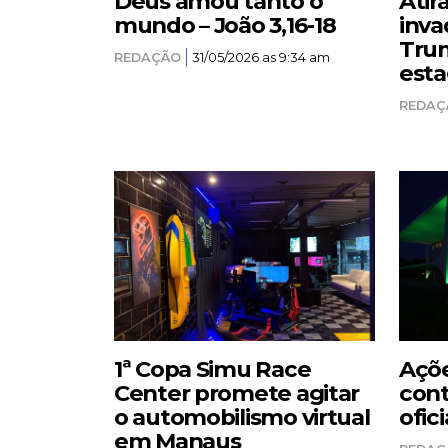
Deus amou tanto o
Atir
mundo – João 3,16-18
inva
Trum
REDAÇÃO
31/05/2026 as 9:34 am
esta
REDAÇ
1ª Copa Simu Race
Açõe
Center promete agitar
cont
o automobilismo virtual
ofici
em Manaus