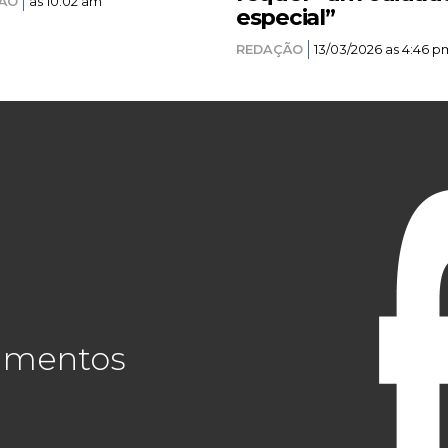
ÃO
as 10:02 am
especial”
REDAÇÃO
13/03/2026 as 4:46 p
cimentos