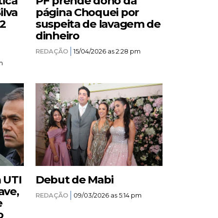
tica
PF prende dono da
ilva
página Choquei por
12
suspeita de lavagem de
dinheiro
REDAÇÃO
15/04/2026 as 2:28 pm
m
a UTI
Debut de Mabi
ave,
REDAÇÃO
09/03/2026 as 5:14 pm
e
o