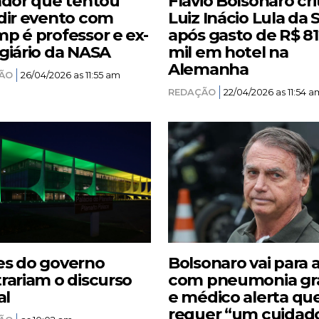
ador que tentou
Flávio Bolsonaro cri
dir evento com
Luiz Inácio Lula da S
p é professor e ex-
após gasto de R$ 8
giário da NASA
mil em hotel na
Alemanha
ÃO
26/04/2026 as 11:55 am
REDAÇÃO
22/04/2026 as 11:54 a
s do governo
Bolsonaro vai para 
rariam o discurso
com pneumonia gr
al
e médico alerta qu
requer “um cuidad