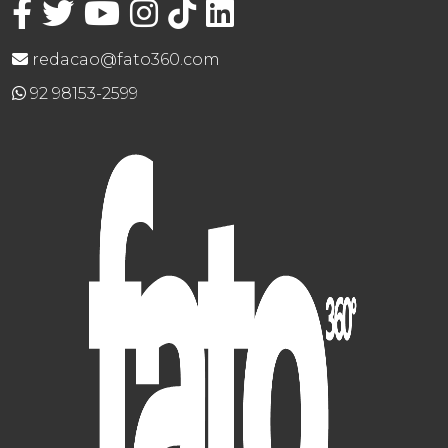
redacao@fato360.com
92 98153-2599