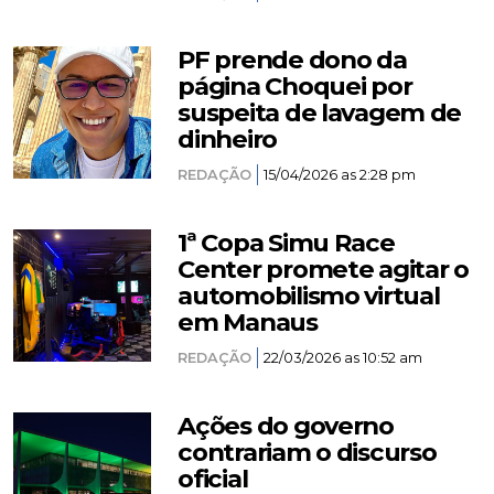
PF prende dono da
página Choquei por
suspeita de lavagem de
dinheiro
REDAÇÃO
15/04/2026 as 2:28 pm
1ª Copa Simu Race
Center promete agitar o
automobilismo virtual
em Manaus
REDAÇÃO
22/03/2026 as 10:52 am
Ações do governo
contrariam o discurso
oficial