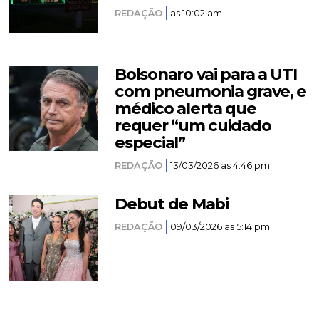
REDAÇÃO
as 10:02 am
Bolsonaro vai para a UTI
com pneumonia grave, e
médico alerta que
requer “um cuidado
especial”
REDAÇÃO
13/03/2026 as 4:46 pm
Debut de Mabi
REDAÇÃO
09/03/2026 as 5:14 pm