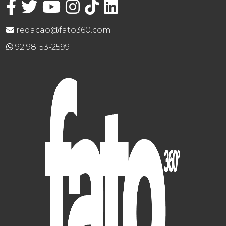
redacao@fato360.com
92 98153-2599