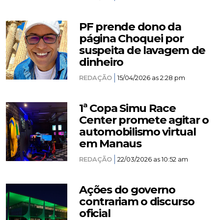
PF prende dono da
página Choquei por
suspeita de lavagem de
dinheiro
REDAÇÃO
15/04/2026 as 2:28 pm
1ª Copa Simu Race
Center promete agitar o
automobilismo virtual
em Manaus
REDAÇÃO
22/03/2026 as 10:52 am
Ações do governo
contrariam o discurso
oficial