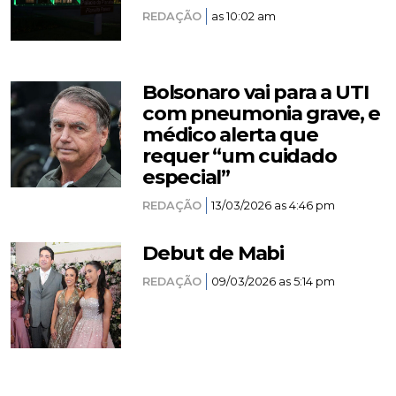
REDAÇÃO
as 10:02 am
Bolsonaro vai para a UTI
com pneumonia grave, e
médico alerta que
requer “um cuidado
especial”
REDAÇÃO
13/03/2026 as 4:46 pm
Debut de Mabi
REDAÇÃO
09/03/2026 as 5:14 pm